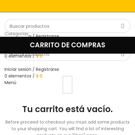
Categorías
Iniciar sesión / Registrarse
INICIO ARMADO
TIENDA
NOSOTROS
BLOG
Lista de deseos
CARRITO DE COMPRAS
CONTACTO
TRABAJA CON NOSOTROS
0
Comparar
0
elementos
/
$
0
Iniciar sesión / Registrarse
0
elementos
/
$
0
Menú
Tu carrito está vacío.
Before proceed to checkout you must add some products
to your shopping cart.
You will find a lot of interesting