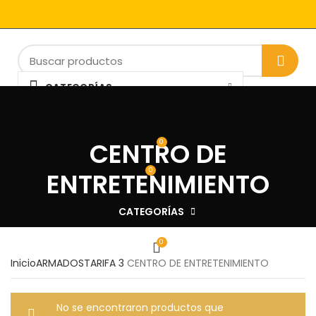
CATEGORÍAS
INICIAR SESIÓN / REGISTRARSE
INICIO ARMADO
TIENDA
NOSOTROS
BLOG
CONTACTO
TRABAJA CON NOSOTROS
CENTRO DE
0
0
ENTRETENIMIENTO
$
0
CATEGORÍAS
0
Inicio
ARMADOS
TARIFA 3
CENTRO DE ENTRETENIMIENTO
No se encontraron productos que