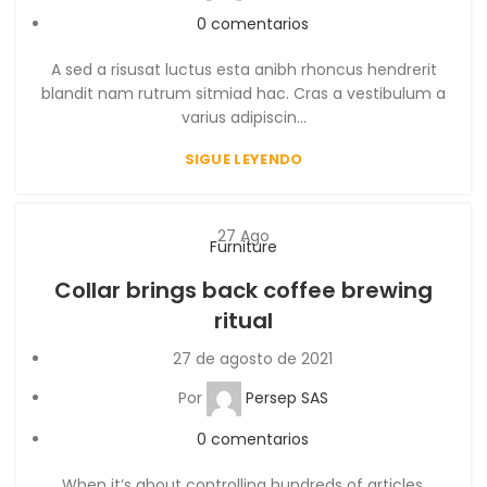
0
comentarios
A sed a risusat luctus esta anibh rhoncus hendrerit
blandit nam rutrum sitmiad hac. Cras a vestibulum a
varius adipiscin...
SIGUE LEYENDO
27
Ago
Furniture
Collar brings back coffee brewing
ritual
27 de agosto de 2021
Por
Persep SAS
0
comentarios
When it’s about controlling hundreds of articles,