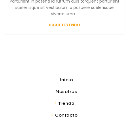
Parturient in potenti id rutrum duis torquent parturient
sceler isque sit vestibulum a posuere scelerisque
viverra urna....
SIGUE LEYENDO
Inicio
Nosotros
Tienda
Contacto